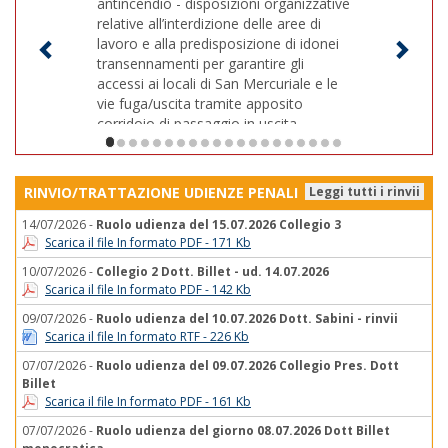
antincendio - disposizioni organizzative
relative all’interdizione delle aree di
lavoro e alla predisposizione di idonei
transennamenti per garantire gli
accessi ai locali di San Mercuriale e le
vie fuga/uscita tramite apposito
corridoio di passaggio in uscita.
1/20
disposizione_per_lavori_17_24_aprile_signed
RINVIO/TRATTAZIONE UDIENZE PENALI
Leggi tutti i rinvii
14/07/2026 -
Ruolo udienza del 15.07.2026 Collegio 3
Scarica il file In formato PDF - 171 Kb
10/07/2026 -
Collegio 2 Dott. Billet - ud. 14.07.2026
Scarica il file In formato PDF - 142 Kb
09/07/2026 -
Ruolo udienza del 10.07.2026 Dott. Sabini - rinvii
Scarica il file In formato RTF - 226 Kb
07/07/2026 -
Ruolo udienza del 09.07.2026 Collegio Pres. Dott
Billet
Scarica il file In formato PDF - 161 Kb
07/07/2026 -
Ruolo udienza del giorno 08.07.2026 Dott Billet