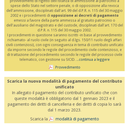
provvedimenti di rigetto dell'istanza di ammissione al patrocinio a
spese dello Stato nel settore penale, o di opposizione alla revoca
dell'ammissione, disciplinati dall'art. 99 del d.P.R. n. 115 del 30 maggio
2002 e i procedimenti di
opposizione ai decreti di pagamento
emessi a favore della parte ammessa al gratuito patrocinio o
dell'ausiliario del magistrato e del custode, disciplinati dall'art. 170 del
d.P.R. n. 115 del 30 maggio 2002.
I procedimenti in questione saranno iscritti -in base al provvedimento
richiamato- al ruolo civile (in seguito al d.lgs. 150/11 ruolo degli affari
civili contenziosi), con ogni conseguenza in tema di contributo unificato
da imporre secondo le regole del procedimento civile contenzioso, e
di trattazione del procedimento secondo le regole del processo civile
telematico, con gestione su SICID.
...continua a leggere
Provvedimento
Scarica la nuova modalità di pagamento del contributo
unificato
In allegato il pagamento del contributo unificato che con
queste modalità è obbligatorio dal 1 gennaio 2023 e il
pagamento dei diritti di cancelleria e dei diritti di copia lo sarà
dal 1 marzo 2023.
Scarica la
modalità di pagamento