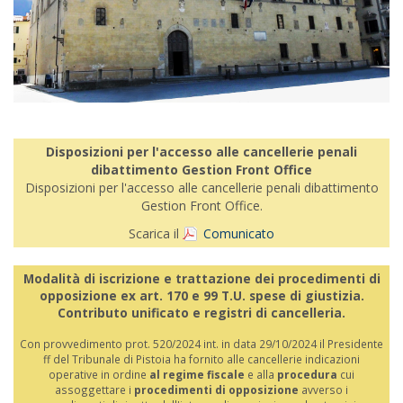
Disposizioni per l'accesso alle cancellerie penali
dibattimento Gestion Front Office
Disposizioni per l'accesso alle cancellerie penali dibattimento
Gestion Front Office.
Scarica il
Comunicato
Modalità di iscrizione e trattazione dei procedimenti di
opposizione ex art. 170 e 99 T.U. spese di giustizia.
Contributo unificato e registri di cancelleria.
Con provvedimento prot. 520/2024 int. in data 29/10/2024 il Presidente
ff del Tribunale di Pistoia ha fornito alle cancellerie indicazioni
operative in ordine
al regime fiscale
e alla
procedura
cui
assoggettare i
procedimenti di opposizione
avverso i